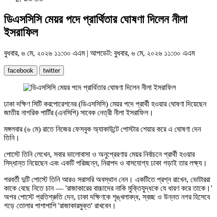
ডিএসসিসি মেয়র পদে প্রার্থিতার ঘোষণা দিলেন নীলা
ইসরাফিল
বুধবার, ৬ মে, ২০২৬ ১১:৩০ এএম | আপডেট: বুধবার, ৬ মে, ২০২৬ ১১:৩০ এএম
facebook
twitter
ঢাকা দক্ষিণ সিটি করপোরেশনের (ডিএসসিসি) মেয়র পদে প্রার্থী হওয়ার ঘোষণা দিয়েছেন
জাতীয় নাগরিক পার্টির (এনসিপি) সাবেক নেত্রী নীলা ইসরাফিল।
মঙ্গলবার (৬ মে) রাতে নিজের ফেসবুক অ্যাকাউন্টে পোস্টার শেয়ার করে এ ঘোষণা দেন
তিনি।
পোস্টে তিনি লেখেন, সবার ভালোবাসা ও অনুপ্রেরণায় মেয়র নির্বাচনে প্রার্থী হওয়ার
সিদ্ধান্ত নিয়েছেন এবং একটি পরিচ্ছন্ন, নিরাপদ ও বাসযোগ্য ঢাকা গড়াই তার লক্ষ্য।
পরবর্তী দুটি পোস্টে তিনি আরও সরাসরি অবস্থান নেন। একটিতে প্রশ্ন রাখেন, ভোটাররা
কাকে বেছে নিতে চান — 'রাজাকারের বাচ্চাদের নাকি মুক্তিযুদ্ধকে যে ধারণ করে তাকে।'
অপর পোস্টে প্রতিশ্রুতি দেন, ঢাকা দক্ষিণকে শৃঙ্খলাবদ্ধ, স্বচ্ছ ও উন্নত নগর হিসেবে
গড়ে তোলার পাশাপাশি 'রাজাকারমুক্ত' রাখবেন।