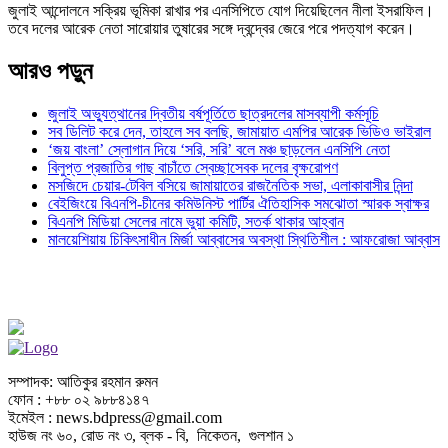
জুলাই আন্দোলনে সক্রিয় ভূমিকা রাখার পর এনসিপিতে যোগ দিয়েছিলেন নীলা ইসরাফিল।
তবে দলের আরেক নেতা সারোয়ার তুষারের সঙ্গে দ্বন্দ্বের জেরে পরে পদত্যাগ করেন।
আরও পড়ুন
জুলাই অভ্যুত্থানের দ্বিতীয় বর্ষপূর্তিতে ছাত্রদলের মাসব্যাপী কর্মসূচি
সব ডিলিট করে দেন, তাহলে সব বলছি, জামায়াত এমপির আরেক ভিডিও ভাইরাল
‘জয় বাংলা’ স্লোগান দিয়ে ‘সরি, সরি’ বলে মঞ্চ ছাড়লেন এনসিপি নেতা
বিলুপ্ত প্রজাতির গাছ বাচাঁতে স্বেচ্ছাসেবক দলের বৃক্ষরোপণ
মসজিদে চেয়ার-টেবিল বসিয়ে জামায়াতের রাজনৈতিক সভা, এলাকাবাসীর নিন্দা
বেইজিংয়ে বিএনপি-চীনের কমিউনিস্ট পার্টির ঐতিহাসিক সমঝোতা স্মারক স্বাক্ষর
বিএনপি মিডিয়া সেলের নামে ভুয়া কমিটি, সতর্ক থাকার আহ্বান
মালয়েশিয়ায় চিকিৎসাধীন মির্জা আব্বাসের অবস্থা স্থিতিশীল : আফরোজা আব্বাস
সম্পাদক: আতিকুর রহমান রুমন
ফোন : +৮৮ ০২ ৯৮৮৪১৪৭
ইমেইল : news.bdpress@gmail.com
হাউজ নং ৬০, রোড নং ৩, ব্লক - বি, নিকেতন, গুলশান ১