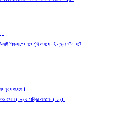
েন।
ডিআই পিকআপের মুখোমুখি সংঘর্ষে এই মৃত্যুর ঘটনা ঘটে।
ের মৃত্যু হয়েছে।
রিফাত হাসান (১৯) ও সাব্বির আহমেদ (১৮)।