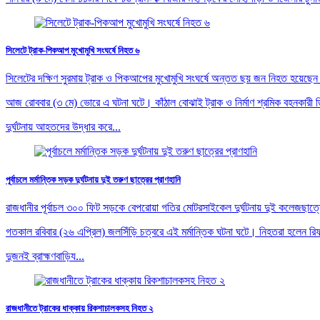
সিলেটে ট্রাক-পিকআপ মুখোমুখি সংঘর্ষে নিহত ৬
সিলেটের দক্ষিণ সুরমায় ট্রাক ও পিকআপের মুখোমুখি সংঘর্ষে অন্তত ছয় জন নিহত হয়েছ
আজ রোববার (৩ মে) ভোরে এ ঘটনা ঘটে। কাঁঠাল বোঝাই ট্রাক ও নির্মাণ শ্রমিক বহনকারী 
দুর্ঘটনায় আহতদের উদ্ধার করে...
পূর্বাচলে মর্মান্তিক সড়ক দুর্ঘটনায় দুই তরুণ ছাত্রের প্রাণহানি
রাজধানীর পূর্বাচল ৩০০ ফিট সড়কে বেপরোয়া গতির মোটরসাইকেল দুর্ঘটনায় দুই কলেজছাত্র
গতকাল রবিবার (২৬ এপ্রিল) জলসিঁড়ি চত্বরে এই মর্মান্তিক ঘটনা ঘটে। নিহতরা হলেন 
দুজনই ব্রাহ্মণবাড়িয...
রাজধানীতে ট্রাকের ধাক্কায় রিকশাচালকসহ নিহত ২