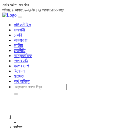
সবার আগে সব খবর
শনিবার, ৮ আগস্ট, ২০২৬ ইং | ২৪ শ্রাবণ ১৪৩৩ বঙ্গাব্দ
লাইফস্টাইল
রাজধানী
চাকরি
আবহাওয়া
জাতীয়
রাজনীতি
আন্তর্জাতিক
খেলার মাঠ
সমগ্র দেশ
বিনোদন
মতামত
অর্থ বাণিজ্য
»
দূর্ঘটনা