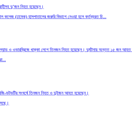
 আরোহীসহ দু’জন নিহত হয়েছেন।
যাল কলেজ (ঢামেক) হাসপাতালের জরুরি বিভাগে নেওয়া হলে কর্তব্যরত চি...
 আইল্যান্ড ও ওভারব্রিজে ধাক্কা লেগে তিনজন নিহত হয়েছেন। দুর্ঘটনায় অন্তত ১৫ জন আহ
া...
িএনজি-ভটভটির সংঘর্ষে তিনজন নিহত ও দুইজন আহত হয়েছেন।
এসেছে।