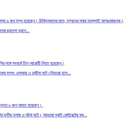
ণে শিশুসহ ৯ জন দগ্ধ হয়েছেন। চিকিৎসকদের মতে, দগ্ধদের সবার অবস্থাই আশঙ্কাজনক।
নামের ছয়তলা ভবনে...
ট্রলির সঙ্গে সংঘর্ষে তিন আরোহী নিহত হয়েছেন।
কের যশলং এলাকায় এ দুর্ঘটনা ঘটে।নিহতরা হলে...
্ধসহ অন্তত ৮ জন আহত হয়েছেন।
টের তৃতীয় তলায় এ ঘটনা ঘটে। আহতরা সবাই রেস্টুরেন্টের কর্...