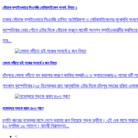
মৌচাক ফ্লাইওভারে সিএনজি-মোটরসাইকেল সংঘর্ষ, নিহত ২
ঢাকার মৌচাক ফ্লাইওভারে সিএনজি চালিত অটোরিকশা ও মোটরসাইকেলের মুখোমুখি সংঘর্ষ
বৃহস্পতিবার ভোর পৌনে ৫টার দিকে মৌচাক ফরচুন মার্কেট সংলগ্ন ফ্লাইওভারটির ক্রসিংয়ে
তার...
মেঘনা নদীতে দুই লঞ্চের সংঘর্ষে ৪ জন নিহত
চাঁদপুরে মেঘনা নদীতে ঘন কুয়াশার কারণে জাকির সম্রাট-৩ ও অ্যাডভেঞ্চার-৯ নামের 
গতকাল বৃহস্পতিবার (২৫ ডিসেম্বর) রাত আনুমানিক ২টার দিকে চাঁদপুর সদরের হরিনা এলাক
নভেম্বরে সড়কে ঝরল ৪৮৩ প্রাণ
চলতি বছরের নভেম্বর মাসে দেশে ভয়াবহ রূপ নিয়েছে সড়ক দুর্ঘটনা। এই এক মাসে সার
৪০ দশমিক ১৬ শতাংশ। যাত্রী নিরাপত্তা...
<