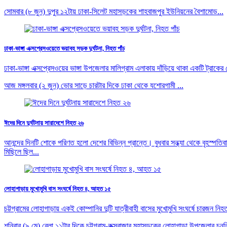
সোমবার (৮ জুন) দুপুর ১২টায় ঢাকা-সিলেট মহাসড়কের শাহবাজপুর ইউনিয়নের বৈশামোড...
ঢাকা-ভাঙ্গা এক্সপ্রেসওয়েতে ভয়াবহ সড়ক দুর্ঘটনা, নিহত পাঁচ
ঢাকা-ভাঙ্গা এক্সপ্রেসওয়ের ভাঙ্গা উপজেলার মালিগ্রাম এলাকায় দাঁড়িয়ে থাকা একটি ট
আজ মঙ্গলবার (২ জুন) ভোর সাড়ে চারটার দিকে ঢাকা থেকে যশোরগামী ...
ঈদের দিনে দুর্ঘটনায় সারাদেশে নিহত ২৬
আনন্দের দিনটি শোকে পরিণত হলো দেশের বিভিন্ন প্রান্তে। বুধবার সন্ধ্যা থেকে বৃহস্পতিব
মিছিলে ছিল...
লোহাগাড়ায় মুখোমুখি বাস সংঘর্ষে নিহত ৪, আহত ১৫
চট্টগ্রামের লোহাগাড়ায় একই কোম্পানির দুটি যাত্রীবাহী বাসের মুখোমুখি সংঘর্ষে চা
শনিবার (৯ মে) বেলা ১১টার দিকে চট্টগ্রাম-কক্সবাজার মহাসড়কের লোহাগাড়া উপজেলার চু